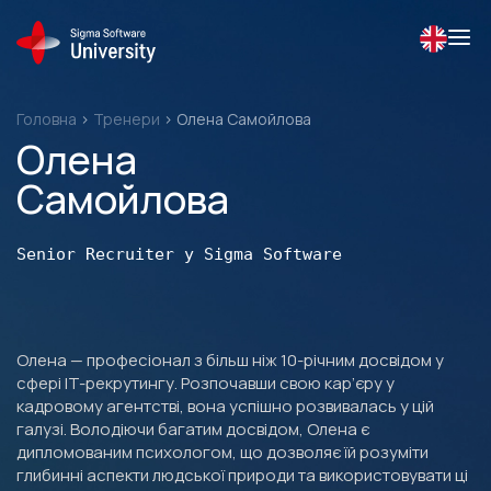
Skip
to
content
Головна
>
Тренери
>
Олена Самойлова
Олена
Самойлова
Senior Recruiter у Sigma Software
Олена — професіонал з більш ніж 10-річним досвідом у
сфері IT-рекрутингу. Розпочавши свою кар’єру у
кадровому агентстві, вона успішно розвивалась у цій
галузі. Володіючи багатим досвідом, Олена є
дипломованим психологом, що дозволяє їй розуміти
глибинні аспекти людської природи та використовувати ці