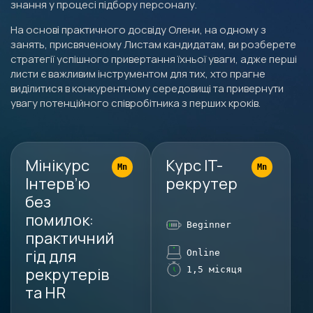
знання у процесі підбору персоналу.
На основі практичного досвіду Олени, на одному з
занять, присвяченому Листам кандидатам, ви розберете
стратегії успішного привертання їхньої уваги, адже перші
листи є важливим інструментом для тих, хто прагне
виділитися в конкурентному середовищі та привернути
увагу потенційного співробітника з перших кроків.
Мінікурс
Курс IT-
Інтерв’ю
рекрутер
без
помилок:
Beginner
практичний
гід для
Online
рекрутерів
1,5 місяця
та HR