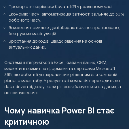
Прозорість: керівники бачать KPI у реальному часі.
Економію часу: автоматизація звітності звільняє до 30%
робочого часу.
Зниження помилок: дані збираються централізовано,
без ручних маніпуляцій.
Зростання доходів: швидкі рішення на основі
актуальних даних.
Система інтегрується з Excel, базами даних, CRM,
маркетинговими платформами та сервісами Microsoft
365, що робить її універсальним рішенням для компаній
різного масштабу. У результаті компанія переходить до
data-driven підходу, коли рішення базуються на даних, а
не припущеннях.
Чому навичка Power BI стає
критичною