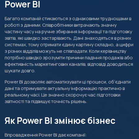
Power BI
Багато компаній стикаються з однаковими труднощами в
роботі з даними. Співробітники витрачають значну
частину часу на ручне збирання інформації та підготовку
звітів, які швидко застарівають. Дані знаходяться в різних
системах, тому отримати єдину картину складно, а цифри
з різних відділів можуть не співпадати. Коли керівництву
потрібно швидко зрозуміти причини падіння продажів або
ефективність маркетингових каналів, відповіді доводиться
шукати довго.
Power BI дозволяє автоматизувати ці процеси, об’єднати
дані та отримувати актуальну інформацію практично в
реальному часі. Це значно скорочує час підготовки
звітності та підвищує точність рішень.
Як Power BI змінює бізнес
Впровадження Power BI дає компанії: