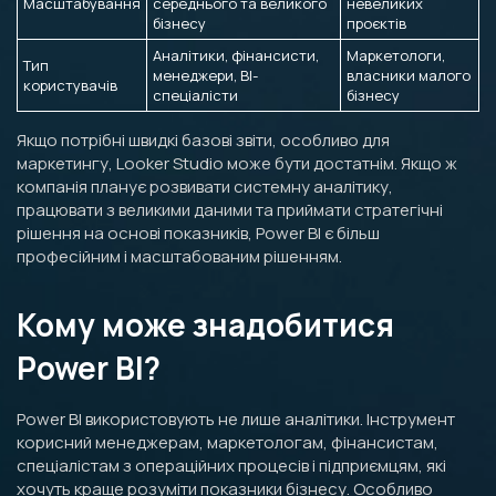
Масштабування
середнього та великого
невеликих
бізнесу
проєктів
Аналітики, фінансисти,
Маркетологи,
Тип
менеджери, BI-
власники малого
користувачів
спеціалісти
бізнесу
Якщо потрібні швидкі базові звіти, особливо для
маркетингу, Looker Studio може бути достатнім. Якщо ж
компанія планує розвивати системну аналітику,
працювати з великими даними та приймати стратегічні
рішення на основі показників, Power BI є більш
професійним і масштабованим рішенням.
Кому може знадобитися
Power BI?
Power BI використовують не лише аналітики. Інструмент
корисний менеджерам, маркетологам, фінансистам,
спеціалістам з операційних процесів і підприємцям, які
хочуть краще розуміти показники бізнесу. Особливо