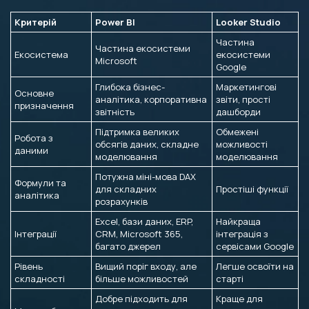
Критерій
Power BI
Looker Studio
Частина
Частина екосистеми
Екосистема
екосистеми
Microsoft
Google
Глибока бізнес-
Маркетингові
Основне
аналітика, корпоративна
звіти, прості
призначення
звітність
дашборди
Підтримка великих
Обмежені
Робота з
обсягів даних, складне
можливості
даними
моделювання
моделювання
Потужна міні-мова DAX
Формули та
для складних
Простішi функції
аналітика
розрахунків
Excel, бази даних, ERP,
Найкраща
Інтеграції
CRM, Microsoft 365,
інтеграція з
багато джерел
сервісами Google
Рівень
Вищий поріг входу, але
Легше освоїти на
складності
більше можливостей
старті
Добре підходить для
Краще для