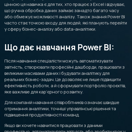
цінною ця навичка є для тих, хто працює з Excel і відчуває,
що ручна обробка даних займає занадто багато часу
або обмежує можливості аналізу. Також знання Power BI
часто стає точкою входу для людей, які планують перейти
у сферу бізнес-аналізу або data-аналітики.
Що дає навчання Power BI:
Після навчання спеціалісти можуть автоматизувати
звітність, створювати професійні дашборди, працювати з
великими масивами даних і будувати аналітику для
реальних бізнес-задач. Це дозволяє не лише підвищити
ефективність роботи, а й сформувати портфоліо проєктів,
яке важливе для кар’єрного розвитку.
Для компаній навчання співробітників означає швидше
отримання аналітики, точніші управлінські рішення та
підвищення продуктивності команд.
Якщо ви хочете навчитися працювати з даними
професійно, автоматизувати звітність або зробити крок у